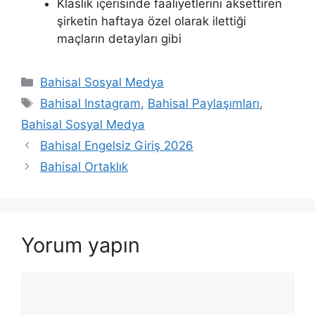
Klaslık içerisinde faaliyetlerini aksettiren
şirketin haftaya özel olarak ilettiği
maçların detayları gibi
Kategoriler
Bahisal Sosyal Medya
Etiketler
Bahisal Instagram
,
Bahisal Paylaşımları
,
Bahisal Sosyal Medya
Bahisal Engelsiz Giriş 2026
Bahisal Ortaklık
Yorum yapın
Yorum