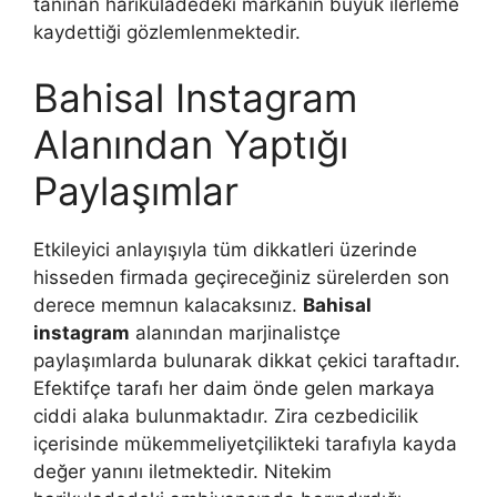
tanınan harikuladedeki markanın büyük ilerleme
kaydettiği gözlemlenmektedir.
Bahisal Instagram
Alanından Yaptığı
Paylaşımlar
Etkileyici anlayışıyla tüm dikkatleri üzerinde
hisseden firmada geçireceğiniz sürelerden son
derece memnun kalacaksınız.
Bahisal
instagram
alanından marjinalistçe
paylaşımlarda bulunarak dikkat çekici taraftadır.
Efektifçe tarafı her daim önde gelen markaya
ciddi alaka bulunmaktadır. Zira cezbedicilik
içerisinde mükemmeliyetçilikteki tarafıyla kayda
değer yanını iletmektedir. Nitekim