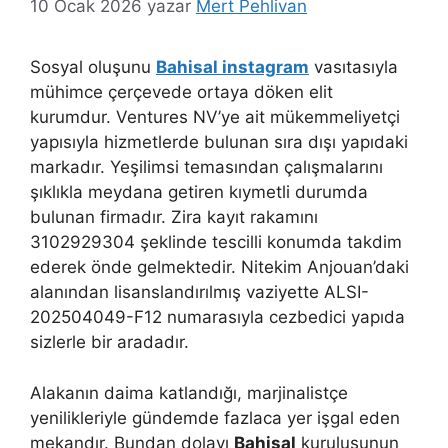
10 Ocak 2026
yazar
Mert Pehlivan
Sosyal oluşunu
Bahisal instagram
vasıtasıyla
mühimce çerçevede ortaya döken elit
kurumdur. Ventures NV’ye ait mükemmeliyetçi
yapısıyla hizmetlerde bulunan sıra dışı yapıdaki
markadır. Yeşilimsi temasından çalışmalarını
şıklıkla meydana getiren kıymetli durumda
bulunan firmadır. Zira kayıt rakamını
3102929304 şeklinde tescilli konumda takdim
ederek önde gelmektedir. Nitekim Anjouan’daki
alanından lisanslandırılmış vaziyette ALSI-
202504049-F12 numarasıyla cezbedici yapıda
sizlerle bir aradadır.
Alakanın daima katlandığı, marjinalistçe
yenilikleriyle gündemde fazlaca yer işgal eden
mekandır. Bundan dolayı
Bahisal
kuruluşunun