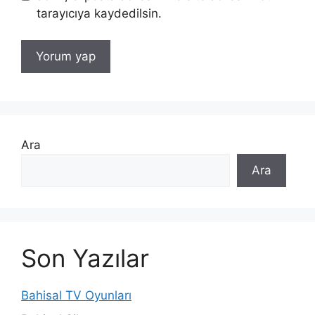
tarayıcıya kaydedilsin.
Ara
Ara
Son Yazılar
Bahisal TV Oyunları