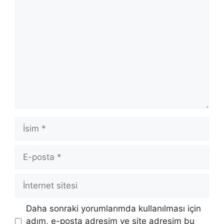
Yorum
İsim
E-
posta
İnternet
sitesi
Daha sonraki yorumlarımda kullanılması için
adım, e-posta adresim ve site adresim bu