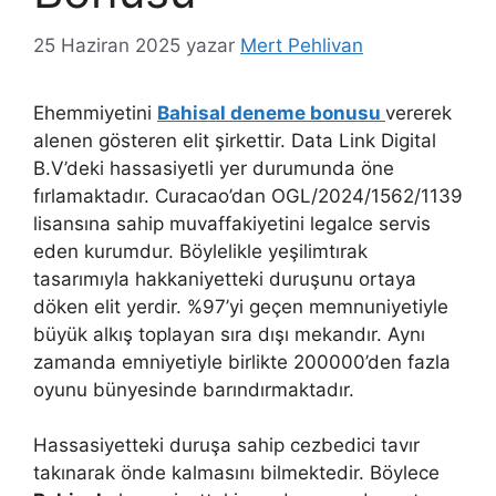
25 Haziran 2025
yazar
Mert Pehlivan
Ehemmiyetini
Bahisal deneme bonusu
vererek
alenen gösteren elit şirkettir. Data Link Digital
B.V’deki hassasiyetli yer durumunda öne
fırlamaktadır. Curacao’dan OGL/2024/1562/1139
lisansına sahip muvaffakiyetini legalce servis
eden kurumdur. Böylelikle yeşilimtırak
tasarımıyla hakkaniyetteki duruşunu ortaya
döken elit yerdir. %97’yi geçen memnuniyetiyle
büyük alkış toplayan sıra dışı mekandır. Aynı
zamanda emniyetiyle birlikte 200000’den fazla
oyunu bünyesinde barındırmaktadır.
Hassasiyetteki duruşa sahip cezbedici tavır
takınarak önde kalmasını bilmektedir. Böylece