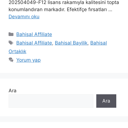
202504049-F12 lisans rakamıyla kalitesini topta
konumlandıran markadır. Efektifçe fırsatları …
Devamını oku
Kategoriler
Bahisal Affiliate
Etiketler
Bahisal Affiliate
,
Bahisal Bayilik
,
Bahisal
Ortaklık
Yorum yap
Ara
Ara