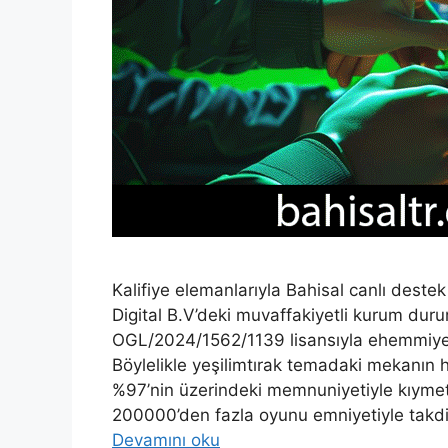
Kalifiye elemanlarıyla Bahisal canlı deste
Digital B.V’deki muvaffakiyetli kurum dur
OGL/2024/1562/1139 lisansıyla ehemmiyet
Böylelikle yeşilimtırak temadaki mekanın h
%97’nin üzerindeki memnuniyetiyle kıymetl
200000’den fazla oyunu emniyetiyle takdi
Devamını oku