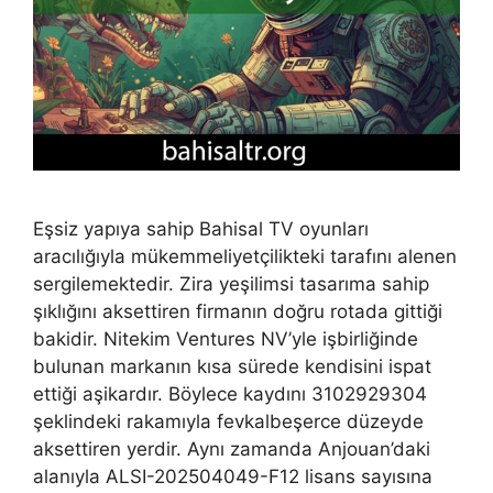
Eşsiz yapıya sahip Bahisal TV oyunları
aracılığıyla mükemmeliyetçilikteki tarafını alenen
sergilemektedir. Zira yeşilimsi tasarıma sahip
şıklığını aksettiren firmanın doğru rotada gittiği
bakidir. Nitekim Ventures NV’yle işbirliğinde
bulunan markanın kısa sürede kendisini ispat
ettiği aşikardır. Böylece kaydını 3102929304
şeklindeki rakamıyla fevkalbeşerce düzeyde
aksettiren yerdir. Aynı zamanda Anjouan’daki
alanıyla ALSI-202504049-F12 lisans sayısına