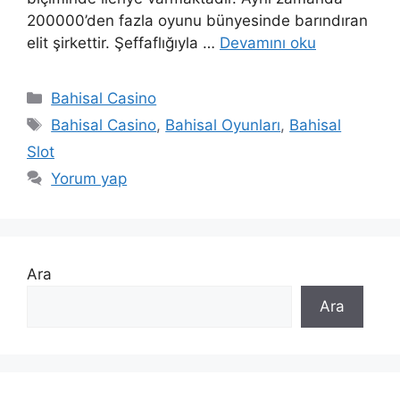
200000’den fazla oyunu bünyesinde barındıran
elit şirkettir. Şeffaflığıyla …
Devamını oku
Kategoriler
Bahisal Casino
Etiketler
Bahisal Casino
,
Bahisal Oyunları
,
Bahisal
Slot
Yorum yap
Ara
Ara