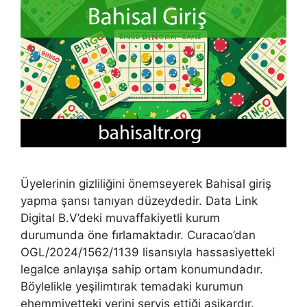
Üyelerinin gizliliğini önemseyerek Bahisal giriş
yapma şansı tanıyan düzeydedir. Data Link
Digital B.V’deki muvaffakiyetli kurum
durumunda öne fırlamaktadır. Curacao’dan
OGL/2024/1562/1139 lisansıyla hassasiyetteki
legalce anlayışa sahip ortam konumundadır.
Böylelikle yeşilimtırak temadaki kurumun
ehemmiyetteki yerini servis ettiği aşikardır.