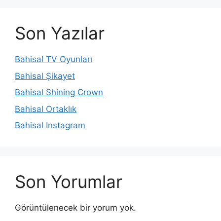
Son Yazılar
Bahisal TV Oyunları
Bahisal Şikayet
Bahisal Shining Crown
Bahisal Ortaklık
Bahisal Instagram
Son Yorumlar
Görüntülenecek bir yorum yok.