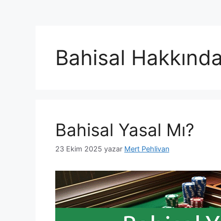
Bahisal Hakkınd
Bahisal Yasal Mı?
23 Ekim 2025
yazar
Mert Pehlivan