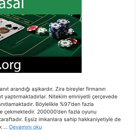
nıt arandığı aşikardır. Zira bireyler firmanın
 yaptırmaktadırlar. Nitekim emniyetli çerçevede
anıtlamaktadır. Böylelikle %97’den fazla
e çekmektedir. 200000’den fazla oyunu
raftadır. Eşsiz imkanlara sahip hakkaniyetiyle de
ık …
Devamını oku