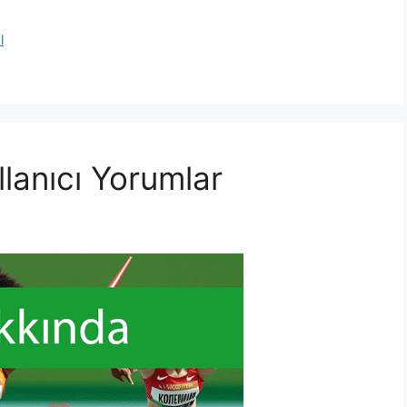
l
lanıcı Yorumlar