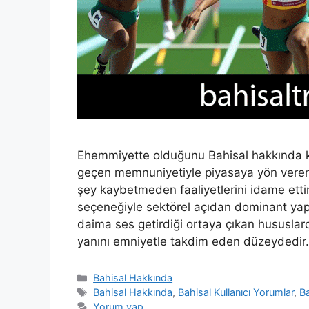
Ehemmiyette olduğunu Bahisal hakkında ku
geçen memnuniyetiyle piyasaya yön veren sı
şey kaybetmeden faaliyetlerini idame etti
seçeneğiyle sektörel açıdan dominant yap
daima ses getirdiği ortaya çıkan hususlarda
yanını emniyetle takdim eden düzeydedir.
Kategoriler
Bahisal Hakkında
Etiketler
Bahisal Hakkında
,
Bahisal Kullanıcı Yorumlar
,
Ba
Yorum yap